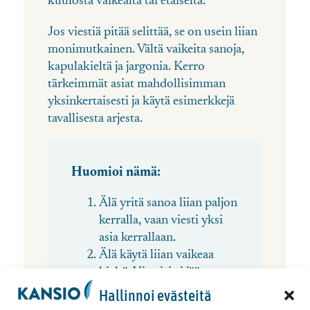
kuulosta vaikealta tai etäiseltä.
Jos viestiä pitää selittää, se on usein liian
monimutkainen. Vältä vaikeita sanoja,
kapulakieltä ja jargonia. Kerro
tärkeimmät asiat mahdollisimman
yksinkertaisesti ja käytä esimerkkejä
tavallisesta arjesta.
Huomioi nämä:
Älä yritä sanoa liian paljon
kerralla, vaan viesti yksi
asia kerrallaan.
Älä käytä liian vaikeaa
kieltä. Viestisi ei jää
mieleen, jos sitä ei
Hallinnoi evästeitä
ymmärretä.