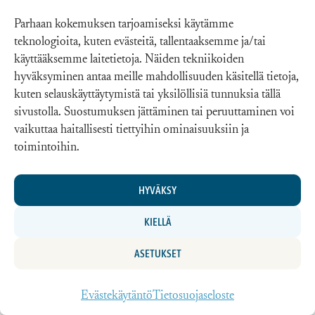
Älä yrittää miellyttää
Parhaan kokemuksen tarjoamiseksi käytämme
kaikkia vaan keskity
teknologioita, kuten evästeitä, tallentaaksemme ja/tai
omaan kohderyhmääsi.
käyttääksemme laitetietoja. Näiden tekniikoiden
hyväksyminen antaa meille mahdollisuuden käsitellä tietoja,
Selkeä, helposti ymmärrettävä ja
kuten selauskäyttäytymistä tai yksilöllisiä tunnuksia tällä
omannäköinen viesti toimii
sivustolla. Suostumuksen jättäminen tai peruuttaminen voi
yleensä paremmin kuin liian
vaikuttaa haitallisesti tiettyihin ominaisuuksiin ja
varovainen tai monimutkainen
toimintoihin.
teksti tai video.
HYVÄKSY
Sosiaalinen media
KIELLÄ
Sosiaalisen median merkitys kasvaa koko
ASETUKSET
ajan, ja kampanjan aikana se on yksi
tehokkaimmista tavoista tavoittaa
Evästekäytäntö
Tietosuojaseloste
ihmisiä. Tärkeintä on, että ihmiset