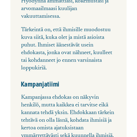
Hyödynnä ammattiasi, kokemustasi ja
arvomaailmaasi kuulijan
vakuuttamisessa.
T
ärkeintä on, että ihmisille muodostuu
kuva siitä, kuka olet ja mistä asioista
puhut
. Ihmiset äänestävät usein
ehdokasta, jonka ovat nähneet, kuulleet
tai kohdanneet jo ennen varsinaista
loppukiriä.
Kampanjatiimi
Kampanjassa ehdokas on näkyvin
henkilö, mutta kaikkea ei tarvitse eikä
kannata tehdä yksin. Ehdokkaan tärkein
tehtävä on olla läsnä, kohdata ihmisiä ja
kertoa omista ajatuksistaan
ymmärrettävästi sekä kuunnella ihmisiä.