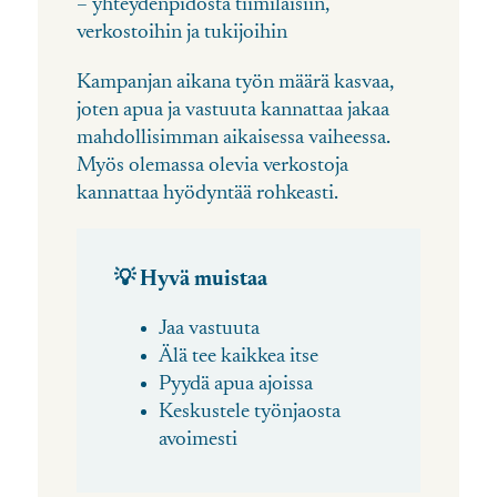
– yhteydenpidosta tiimiläisiin,
verko
stoihin ja tukijoihin
Kampanjan aikana työn määrä kasvaa,
joten apua ja vastuuta kannattaa jakaa
mahdollisimman aikaisessa vaiheessa.
Myös olemassa olevia verkostoja
kannattaa hyödyntää rohkeasti.
💡
Hyvä muistaa
Jaa vastuuta
Älä tee kaikkea itse
Pyydä apua ajoissa
Keskustele työnjaosta
avoimesti