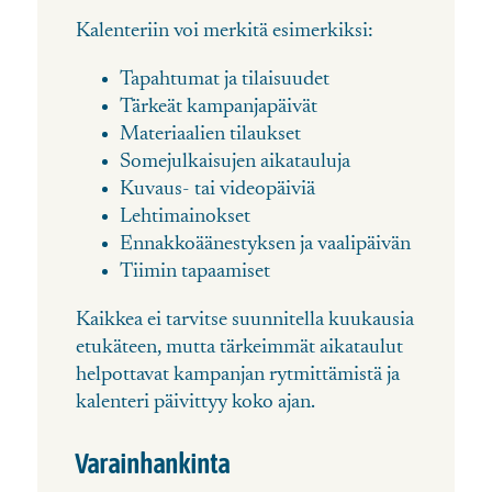
Kalenteriin voi merkitä esimerkiksi:
Tapahtumat ja tilaisuudet
Tärkeät kampanjapäivät
Materiaalien tilaukset
Somejulkaisujen aikatauluja
Kuvaus- tai videopäiviä
Lehtimainokset
Ennakkoäänestyksen ja vaalipäivän
Tiimin tapaamiset
Kaikkea ei tarvitse suunnitella kuukausia
etukäteen, mutta tärkeimmät aikataulut
helpottavat kampanjan rytmittämistä ja
kalenteri päivittyy koko ajan.
Varainhankinta