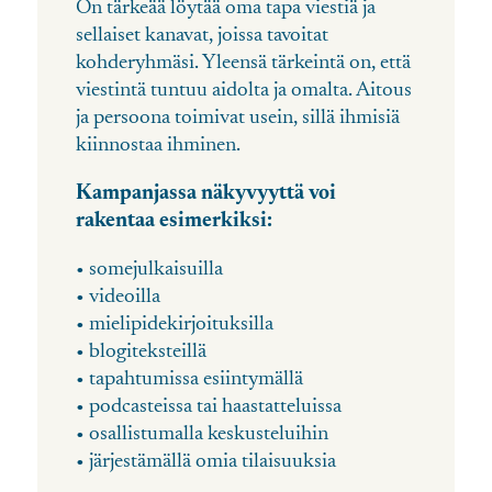
On tärkeää löytää oma tapa viestiä ja
sellaiset kanavat, joissa tavoitat
kohderyhmäsi. Yleensä tärkeintä on, että
viestintä tuntuu aidolta ja omalta. Aitous
ja persoona toimivat usein, sillä ihmisiä
kiinnostaa ihminen.
Kampanjassa näkyvyyttä voi
rakentaa esimerkiksi:
• somejulkaisuilla
• videoilla
• mielipidekirjoituksilla
• blogiteksteillä
• tapahtumissa esiintymällä
• podcasteissa tai haastatteluissa
• osallistumalla keskusteluihin
• järjestämällä omia tilaisuuksia