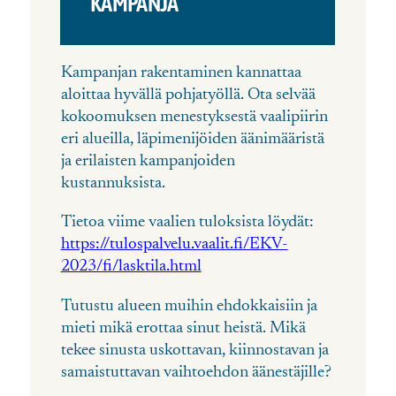
KAMPANJA
Kampanjan rakentaminen kannattaa
aloittaa hyvällä pohjatyöllä. Ota selvää
kokoomuksen menestyksestä vaalipiirin
eri alueilla, läpimenijöiden äänimääristä
ja erilaisten kampanjoiden
kustannuksista.
Tietoa viime vaalien tuloksista löydät:
https://tulospalvelu.vaalit.fi/EKV-
2023/fi/lasktila.html
Tutustu alueen muihin ehdokkaisiin ja
mieti mikä erottaa sinut heistä. Mikä
tekee sinusta uskottavan, kiinnostavan ja
samaistuttavan vaihtoehdon äänestäjille?