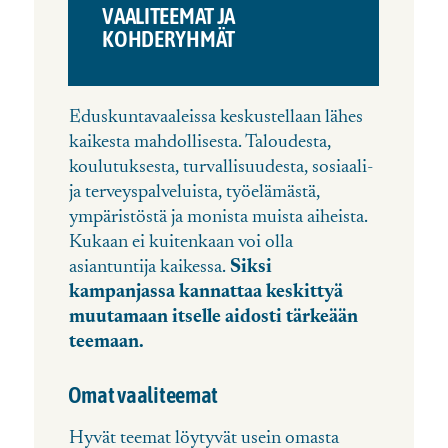
VAALITEEMAT JA
KOHDERYHMÄT
Eduskuntavaaleissa keskustellaan lähes
kaikesta mahdollisesta. Taloudesta,
koulutuksesta, turvallisuudesta, sosiaali-
ja terveyspalveluista, työelämästä,
ympäristöstä ja monista muista aiheista.
Kukaan ei kuitenkaan voi olla
asiantuntija kaikessa.
Siksi
kampanjassa kannattaa keskittyä
muutamaan itselle aidosti tärkeään
teemaan.
Omat vaaliteemat
Hyvät teemat löytyvät usein omasta