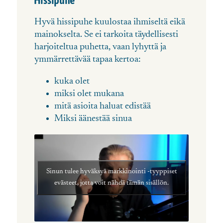
Hissipuhe
Hyvä hissipuhe kuulostaa ihmiseltä eikä
mainokselta. Se ei tarkoita täydellisesti
harjoiteltua puhetta, vaan lyhyttä ja
ymmärrettävää tapaa kertoa:
kuka olet
miksi olet mukana
mitä asioita haluat edistää
Miksi äänestää sinua
Sinun tulee hyväksyä markkinointi -tyyppiset
evästeet, jotta voit nähdä tämän sisällön.