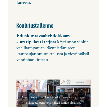
kanssa.
Koulutustallenne
Eduskuntavaaliehdokkaan
starttipaketti
tarjoaa käytännön vinkit
vaalikampanjan käynnistämiseen –
kampanjan suunnittelusta ja viestinnästä
varainhankintaan.
Sinun tulee hyväksyä markkinointi -tyyppiset
evästeet, jotta voit nähdä tämän sisällön.