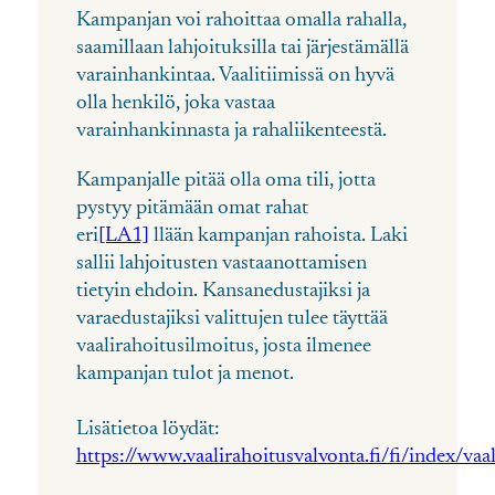
Kampanjan voi rahoittaa omalla rahalla,
saamillaan lahjoituksilla tai järjestämällä
varainhankintaa. Vaalitiimissä on hyvä
olla henkilö, joka vastaa
varainhankinnasta ja rahaliikenteestä.
Kampanjalle pitää olla oma tili, jotta
pystyy pitämään omat rahat
eri
[LA1]
llään kampanjan rahoista. Laki
sallii lahjoitusten vastaanottamisen
tietyin ehdoin. Kansanedustajiksi ja
varaedustajiksi valittujen tulee täyttää
vaalirahoitusilmoitus, josta ilmenee
kampanjan tulot ja menot.
Lisätietoa löydät:
https://www.vaalirahoitusvalvonta.fi/fi/index/vaa