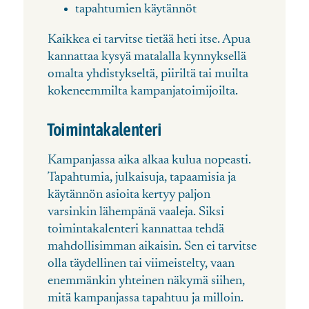
tapahtumien käytännöt
Kaikkea ei tarvitse tietää heti itse. Apua
kannattaa kysyä matalalla kynnyksellä
omalta yhdistykseltä, piiriltä tai muilta
kokeneemmilta kampanjatoimijoilta.
Toimintakalenteri
Kampanjassa aika alkaa kulua nopeasti.
Tapahtumia, julkaisuja, tapaamisia ja
käytännön asioita kertyy paljon
varsinkin lähempänä vaaleja. Siksi
toimintakalenteri kannattaa tehdä
mahdollisimman aikaisin. Sen ei tarvitse
olla täydellinen tai viimeistelty, vaan
enemmänkin yhteinen näkymä siihen,
mitä kampanjassa tapahtuu ja milloin.