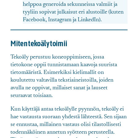
helppoa generoida sekunneissa valmiit ja
tyyliin sopivat julkaisut eri alustoille (kuten
Facebook, Instagram ja LinkedIn).
Miten tekoäly toimii
Tekoäly perustuu koneoppimiseen, jossa
tietokone oppii tunnistamaan kaavoja suurista
tietomääristä. Esimerkiksi kielimallit on
koulutettu valtavilla tekstiaineistoilla, joiden
avulla ne oppivat, millaiset sanat ja lauseet
seuraavat toisiaan.
Kun käyttäjä antaa tekoälylle pyynnön, tekoäly ei
hae vastausta suoraan yhdestä lähteestä. Sen sijaan
se ennustaa, millainen vastaus olisi tilastollisesti
todennäköinen annetun syötteen perusteella.