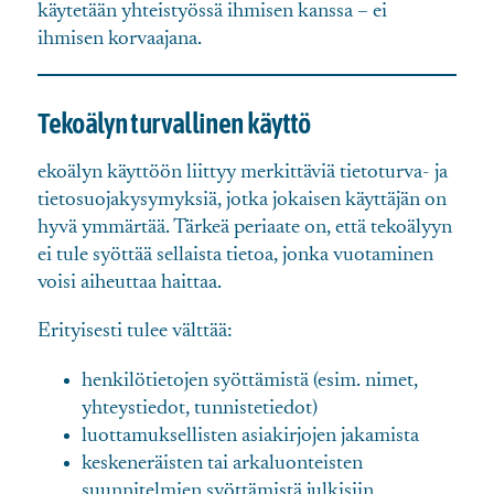
käytetään yhteistyössä ihmisen kanssa – ei
ihmisen korvaajana.
Tekoälyn turvallinen käyttö
ekoälyn käyttöön liittyy merkittäviä tietoturva- ja
tietosuojakysymyksiä, jotka jokaisen käyttäjän on
hyvä ymmärtää. Tärkeä periaate on, että tekoälyyn
ei tule syöttää sellaista tietoa, jonka vuotaminen
voisi aiheuttaa haittaa.
Erityisesti tulee välttää:
henkilötietojen syöttämistä (esim. nimet,
yhteystiedot, tunnistetiedot)
luottamuksellisten asiakirjojen jakamista
keskeneräisten tai arkaluonteisten
suunnitelmien syöttämistä julkisiin