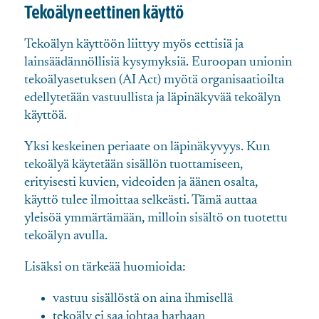
Tekoälyn eettinen käyttö
Tekoälyn käyttöön liittyy myös eettisiä ja
lainsäädännöllisiä kysymyksiä. Euroopan unionin
tekoälyasetuksen (AI Act) myötä organisaatioilta
edellytetään vastuullista ja läpinäkyvää tekoälyn
käyttöä.
Yksi keskeinen periaate on läpinäkyvyys. Kun
tekoälyä käytetään sisällön tuottamiseen,
erityisesti kuvien, videoiden ja äänen osalta,
käyttö tulee ilmoittaa selkeästi. Tämä auttaa
yleisöä ymmärtämään, milloin sisältö on tuotettu
tekoälyn avulla.
Lisäksi on tärkeää huomioida:
vastuu sisällöstä on aina ihmisellä
tekoäly ei saa johtaa harhaan