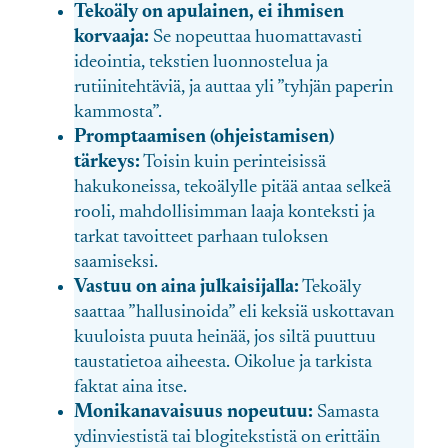
Tekoäly on apulainen, ei ihmisen
korvaaja:
Se nopeuttaa huomattavasti
ideointia, tekstien luonnostelua ja
rutiinitehtäviä, ja auttaa yli ”tyhjän paperin
kammosta”.
Promptaamisen (ohjeistamisen)
tärkeys:
Toisin kuin perinteisissä
hakukoneissa, tekoälylle pitää antaa selkeä
rooli, mahdollisimman laaja konteksti ja
tarkat tavoitteet parhaan tuloksen
saamiseksi.
Vastuu on aina julkaisijalla:
Tekoäly
saattaa ”hallusinoida” eli keksiä uskottavan
kuuloista puuta heinää, jos siltä puuttuu
taustatietoa aiheesta. Oikolue ja tarkista
faktat aina itse.
Monikanavaisuus nopeutuu:
Samasta
ydinviestistä tai blogitekstistä on erittäin