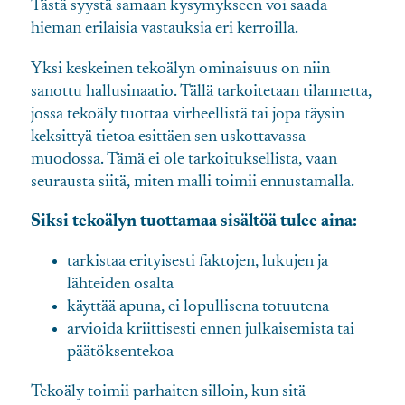
Tästä syystä samaan kysymykseen voi saada
hieman erilaisia vastauksia eri kerroilla.
Yksi keskeinen tekoälyn ominaisuus on niin
sanottu hallusinaatio. Tällä tarkoitetaan tilannetta,
jossa tekoäly tuottaa virheellistä tai jopa täysin
keksittyä tietoa esittäen sen uskottavassa
muodossa. Tämä ei ole tarkoituksellista, vaan
seurausta siitä, miten malli toimii ennustamalla.
Siksi tekoälyn tuottamaa sisältöä tulee aina:
tarkistaa erityisesti faktojen, lukujen ja
lähteiden osalta
käyttää apuna, ei lopullisena totuutena
arvioida kriittisesti ennen julkaisemista tai
päätöksentekoa
Tekoäly toimii parhaiten silloin, kun sitä