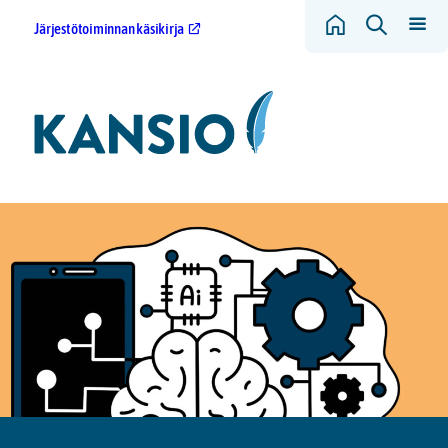
Järjestötoiminnan käsikirja