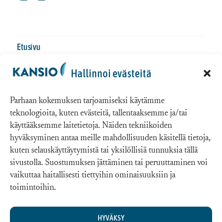
Etusivu
Tule koulutuksiin
Hallinnoi evästeitä
Opiskele itse
Parhaan kokemuksen tarjoamiseksi käytämme
teknologioita, kuten evästeitä, tallentaaksemme ja/tai
Tilaa koulutus
käyttääksemme laitetietoja. Näiden tekniikoiden
Materiaalipankki
hyväksyminen antaa meille mahdollisuuden käsitellä tietoja,
kuten selauskäyttäytymistä tai yksilöllisiä tunnuksia tällä
Ajankohtaista
sivustolla. Suostumuksen jättäminen tai peruuttaminen voi
vaikuttaa haitallisesti tiettyihin ominaisuuksiin ja
Meistä
toimintoihin.
Yhteystiedot
HYVÄKSY