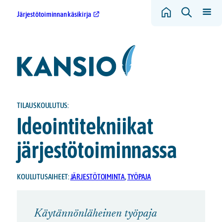
Järjestötoiminnan käsikirja
TILAUSKOULUTUS:
Ideointitekniikat
järjestötoiminnassa
KOULUTUSAIHEET:
JÄRJESTÖTOIMINTA
,
TYÖPAJA
Käytännönläheinen työpaja