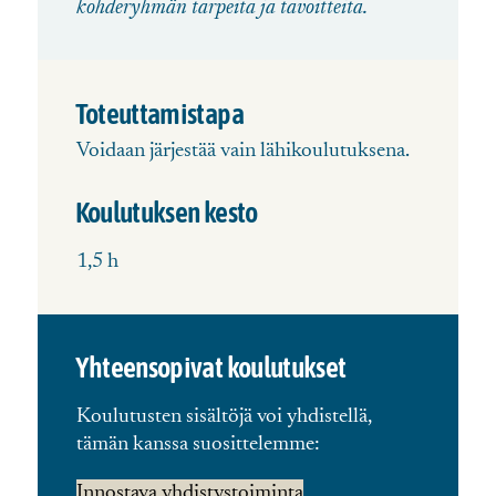
kohderyhmän tarpeita ja tavoitteita.
Toteuttamistapa
Voidaan järjestää vain lähikoulutuksena.
Koulutuksen kesto
1,5 h
Yhteensopivat koulutukset
Koulutusten sisältöjä voi yhdistellä,
tämän kanssa suosittelemme:
Innostava yhdistystoiminta