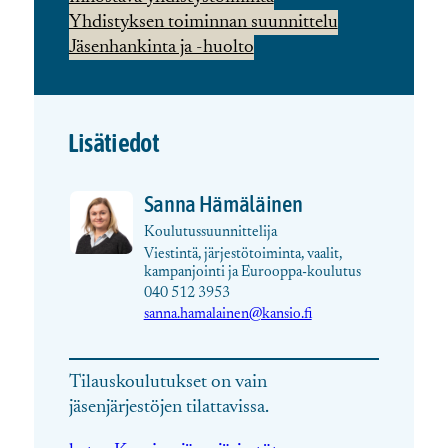
Yhdistyksen toiminnan suunnittelu
Jäsenhankinta ja -huolto
Lisätiedot
Sanna Hämäläinen
Koulutussuunnittelija
Viestintä, järjestötoiminta, vaalit,
kampanjointi ja Eurooppa-koulutus
040 512 3953
sanna.hamalainen@kansio.fi
Tilauskoulutukset on vain
jäsenjärjestöjen tilattavissa.