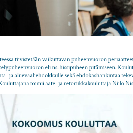
nteessa tiivistetään vaikuttavan puheenvuoron periaatte
sittelypuheenvuoron eli ns. hissipuheen pitämiseen. Koulutu
nta- ja aluevaaliehdokkaille sekä ehdokashankintaa tekev
Kouluttajana toimii aate- ja retoriikkakouluttaja Niilo Ni