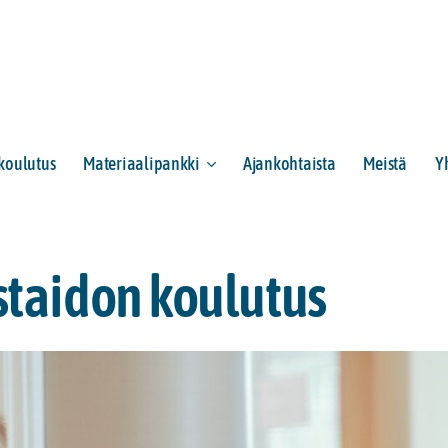
 koulutus
Materiaalipankki
Ajankohtaista
Meistä
Y
staidon koulutus