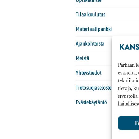
Tilaa koulutus
Materiaalipankki
Ajankohtaista
Meistä
Parhaan k
Yhteystiedot
evästeitä,
tekniikoi
Tietosuojaseloste
tietoja, k
sivustoll
Evästekäytäntö
haitallise
H