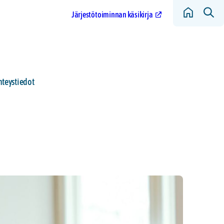
Järjestötoiminnan käsikirja
hteystiedot