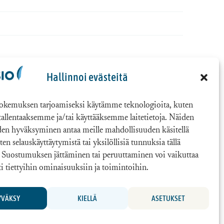
Hallinnoi evästeitä
okemuksen tarjoamiseksi käytämme teknologioita, kuten
 tallentaaksemme ja/tai käyttääksemme laitetietoja. Näiden
den hyväksyminen antaa meille mahdollisuuden käsitellä
uten selauskäyttäytymistä tai yksilöllisiä tunnuksia tällä
a. Suostumuksen jättäminen tai peruuttaminen voi vaikuttaa
sti tiettyihin ominaisuuksiin ja toimintoihin.
YVÄKSY
KIELLÄ
ASETUKSET