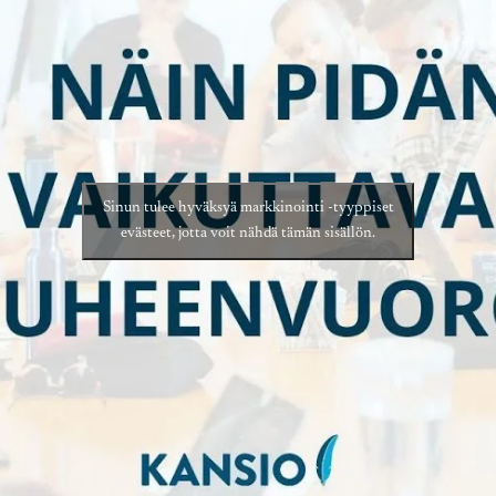
Sinun tulee hyväksyä markkinointi -tyyppiset
evästeet, jotta voit nähdä tämän sisällön.