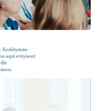
et. Keskitymme
s sopii erityisesti
ille
ssinen.